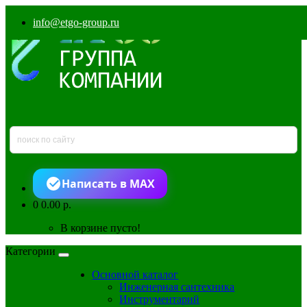
info@etgo-group.ru
Написать в MAX
0
0.00 р.
В корзине пусто!
Категории
Основной каталог
Инженерная сантехника
Инструментарий