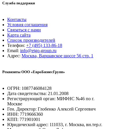
Служба поддержки
Контакты
Условия соглашения
Связаться с нами
Карта сайта
Список производителей
Телефон:
+7 (495) 133-86-18
Email:
info@etgo-group.ru
Адрес:
Москва, Варшавское шоссе 56 стр. 1
Реквизиты ООО «ЕвроБизнесГрупп»
ОГРН: 1087746084128
Дата свидетельства: 21.01.2008
Регистрирующий орган: МИФНС №46 по г.
Москве
Ген. Директор: Глобенко Алексей Сергеевич
ИНН: 7719666360
КПП: 771901001
Юридический адрес: 111033, г. Москва, вн.тер.г.