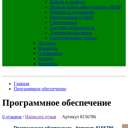
Кабели и провода
Низковольтное оборудование (НВО)
Обогрев и вентиляция
Оборудование 6-10кВ
Светотехника
Системы безопасности
Электрические щиты
Сопутствующие товары
Доставка
Вакансии
О компании
Оплата
Контакты
Главная
Программное обеспечение
Программное обеспечение
0 отзывов
/
Написать отзыв
Артикул 8156786