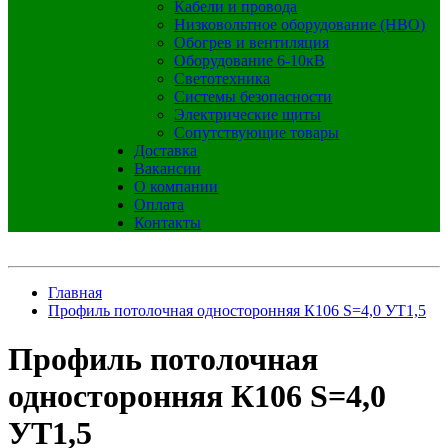
Кабели и провода
Низковольтное оборудование (НВО)
Обогрев и вентиляция
Оборудование 6-10кВ
Светотехника
Системы безопасности
Электрические щиты
Сопутствующие товары
Доставка
Вакансии
О компании
Оплата
Контакты
Главная
Профиль потолочная односторонняя К106 S=4,0 УТ1,5
Профиль потолочная
односторонняя К106 S=4,0
УТ1,5