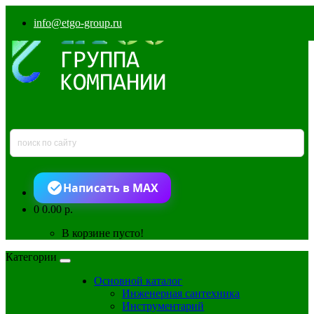
info@etgo-group.ru
Написать в MAX
0
0.00 р.
В корзине пусто!
Категории
Основной каталог
Инженерная сантехника
Инструментарий