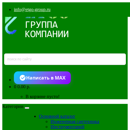
info@etgo-group.ru
Написать в MAX
0
0.00 р.
В корзине пусто!
Категории
Основной каталог
Инженерная сантехника
Инструментарий