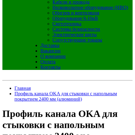
Кабели и провода
Низковольтное оборудование (НВО)
Обогрев и вентиляция
Оборудование 6-10кВ
Светотехника
Системы безопасности
Электрические щиты
Сопутствующие товары
Доставка
Вакансии
О компании
Оплата
Контакты
Главная
Профиль канала OKA для стыковки с напольным
покрытием 2400 мм (алюминий)
Профиль канала OKA для
стыковки с напольным