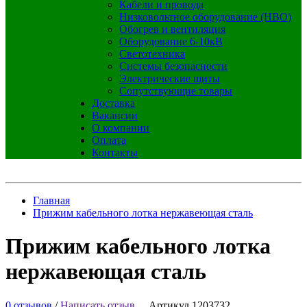
Кабели и провода
Низковольтное оборудование (НВО)
Обогрев и вентиляция
Оборудование 6-10кВ
Светотехника
Системы безопасности
Электрические щиты
Сопутствующие товары
Доставка
Вакансии
О компании
Оплата
Контакты
Главная
Прижим кабельного лотка нержавеющая сталь
Прижим кабельного лотка
нержавеющая сталь
0 отзывов
/
Написать отзыв
Артикул 1203732