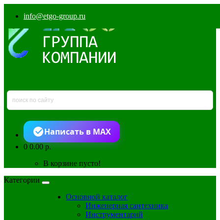
info@etgo-group.ru
Написать в MAX
0
0.00 р.
В корзине пусто!
Категории
Основной каталог
Инженерная сантехника
Инструментарий