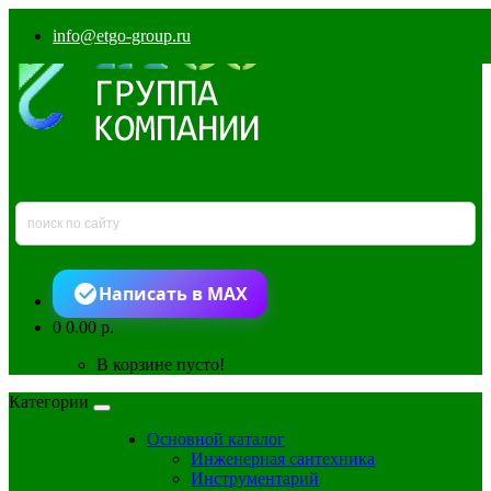
info@etgo-group.ru
Написать в MAX
0
0.00 р.
В корзине пусто!
Категории
Основной каталог
Инженерная сантехника
Инструментарий