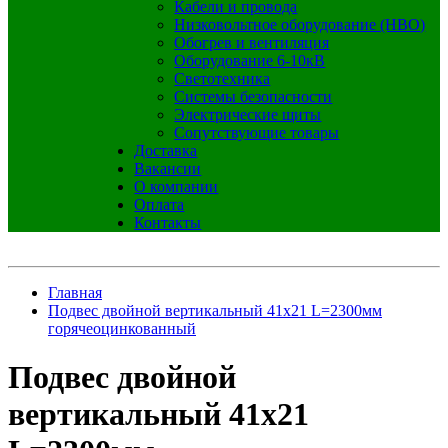
Кабели и провода
Низковольтное оборудование (НВО)
Обогрев и вентиляция
Оборудование 6-10кВ
Светотехника
Системы безопасности
Электрические щиты
Сопутствующие товары
Доставка
Вакансии
О компании
Оплата
Контакты
Главная
Подвес двойной вертикальный 41х21 L=2300мм
горячеоцинкованный
Подвес двойной
вертикальный 41х21