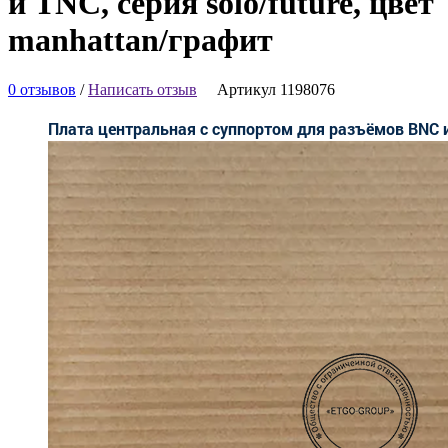
и TNC, серия solo/future, цвет
manhattan/графит
0 отзывов
/
Написать отзыв
Артикул 1198076