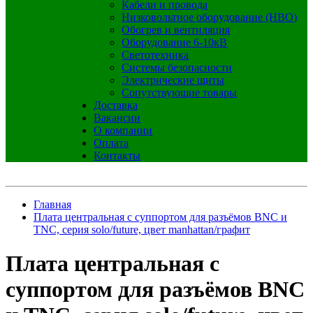
Кабели и провода
Низковольтное оборудование (НВО)
Обогрев и вентиляция
Оборудование 6-10кВ
Светотехника
Системы безопасности
Электрические щиты
Сопутствующие товары
Доставка
Вакансии
О компании
Оплата
Контакты
Главная
Плата центральная с суппортом для разъёмов BNC и
TNC, серия solo/future, цвет manhattan/графит
Плата центральная с
суппортом для разъёмов BNC