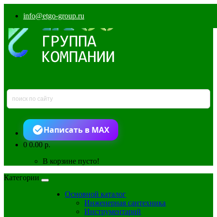
info@etgo-group.ru
Написать в MAX
0
0.00 р.
В корзине пусто!
Категории
Основной каталог
Инженерная сантехника
Инструментарий