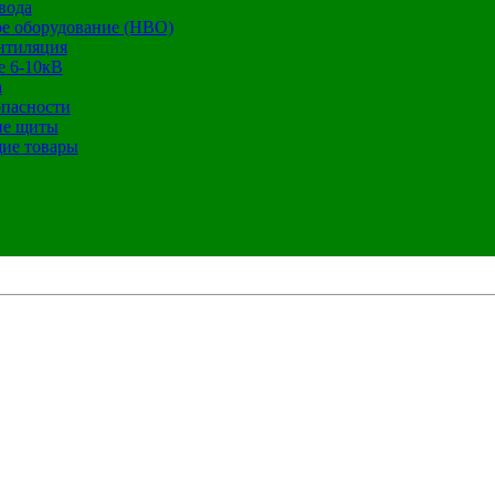
вода
е оборудование (НВО)
нтиляция
е 6-10кВ
а
опасности
ие щиты
ие товары