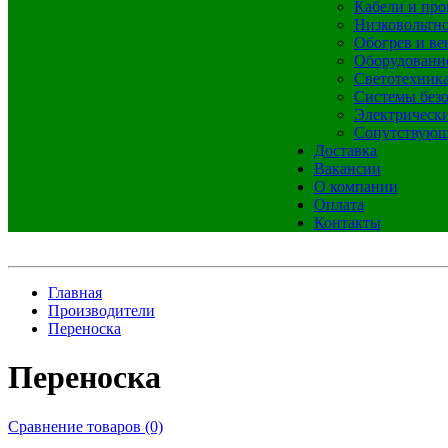
Кабели и про
Низковольтно
Обогрев и ве
Оборудовани
Светотехник
Системы без
Электрическ
Сопутствующ
Доставка
Вакансии
О компании
Оплата
Контакты
Главная
Производители
Переноска
Переноска
Сравнение товаров (0)