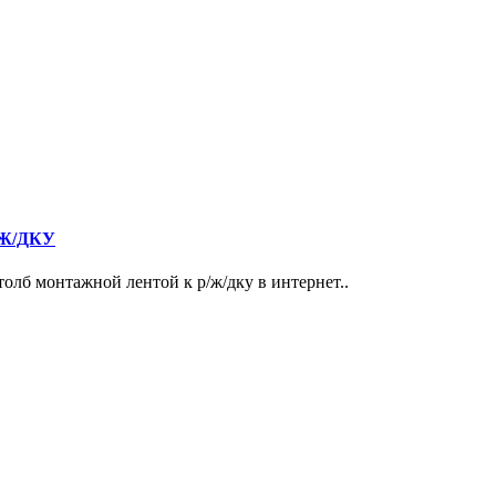
Р/Ж/ДКУ
олб монтажной лентой к р/ж/дку в интернет..