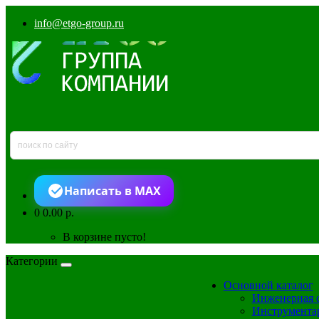
info@etgo-group.ru
Написать в MAX
0
0.00 р.
В корзине пусто!
Категории
Основной каталог
Инженерная 
Инструмента