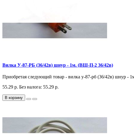
Вилка У-87-РБ (36/42в) шнур - 1м. (ВШ-П-2 36/42в)
Приобретая следующий товар - вилка у-87-рб (36/42в) шнур - 1м.
55.29 р.
Без налога: 55.29 р.
В корзину