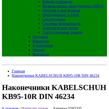
Кабели и провода
Низковольтное оборудование (НВО)
Обогрев и вентиляция
Оборудование 6-10кВ
Светотехника
Системы безопасности
Электрические щиты
Сопутствующие товары
Доставка
Вакансии
О компании
Оплата
Контакты
Главная
Наконечники KABELSCHUH KB95-10R DIN 46234
Наконечники KABELSCHUH
KB95-10R DIN 46234
0 отзывов
/
Написать отзыв
Артикул 5582335