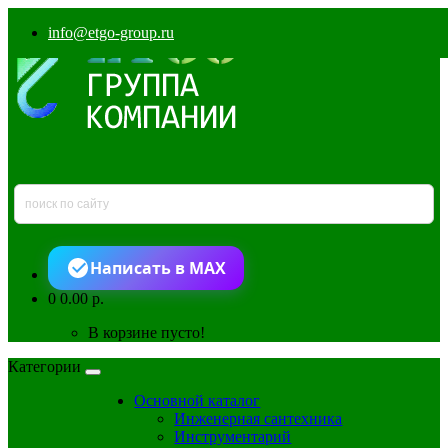
info@etgo-group.ru
Написать в MAX
0
0.00 р.
В корзине пусто!
Категории
Основной каталог
Инженерная сантехника
Инструментарий