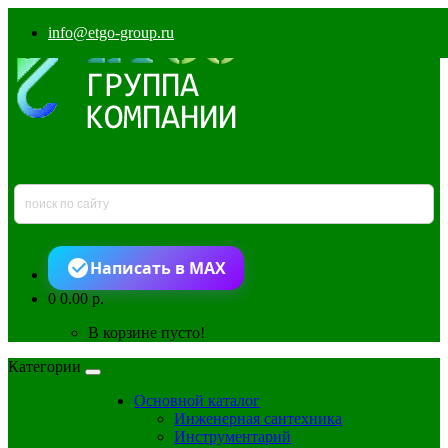
info@etgo-group.ru
Написать в MAX
0
0.00 р.
В корзине пусто!
Категории
Основной каталог
Инженерная сантехника
Инструментарий