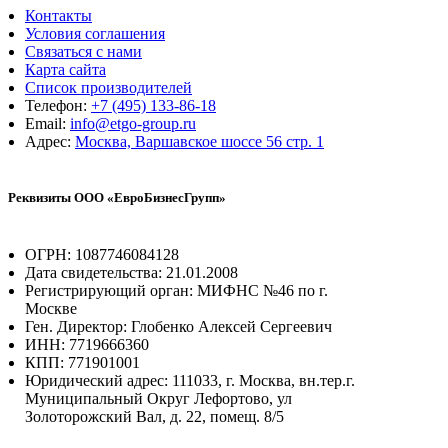
Контакты
Условия соглашения
Связаться с нами
Карта сайта
Список производителей
Телефон:
+7 (495) 133-86-18
Email:
info@etgo-group.ru
Адрес:
Москва, Варшавское шоссе 56 стр. 1
Реквизиты ООО «ЕвроБизнесГрупп»
ОГРН: 1087746084128
Дата свидетельства: 21.01.2008
Регистрирующий орган: МИФНС №46 по г.
Москве
Ген. Директор: Глобенко Алексей Сергеевич
ИНН: 7719666360
КПП: 771901001
Юридический адрес: 111033, г. Москва, вн.тер.г.
Муниципальный Округ Лефортово, ул
Золоторожский Вал, д. 22, помещ. 8/5