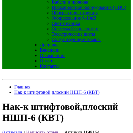
Кабели и провода
Низковольтное оборудование (НВО)
Обогрев и вентиляция
Оборудование 6-10кВ
Светотехника
Системы безопасности
Электрические щиты
Сопутствующие товары
Доставка
Вакансии
О компании
Оплата
Контакты
Главная
Нак-к штифтовой,плоский НШП-6 (КВТ)
Нак-к штифтовой,плоский
НШП-6 (КВТ)
0 отзывов
/
Написать отзыв
Артикул 1199164