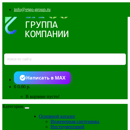
info@etgo-group.ru
Написать в MAX
0
0.00 р.
В корзине пусто!
Категории
Основной каталог
Инженерная сантехника
Инструментарий