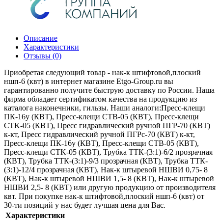
Описание
Характеристики
Отзывы (0)
Приобретая следующий товар - нак-к штифтовой,плоский
ншп-6 (квт) в интернет магазине Etgo-Group.ru вы
гарантированно получите быструю доставку по России. Наша
фирма обладает сертификатом качества на продукцию из
каталога наконечники, гильзы. Наши аналоги:Пресс-клещи
ПК-16у (КВТ), Пресс-клещи CTB-05 (КВТ), Пресс-клещи
CTK-05 (КВТ), Пресс гидравлический ручной ПГР-70 (КВТ)
к-кт, Пресс гидравлический ручной ПГРс-70 (КВТ) к-кт,
Пресс-клещи ПК-16у (КВТ), Пресс-клещи CTB-05 (КВТ),
Пресс-клещи CTK-05 (КВТ), Трубка ТТК-(3:1)-6/2 прозрачная
(КВТ), Трубка ТТК-(3:1)-9/3 прозрачная (КВТ), Трубка ТТК-
(3:1)-12/4 прозрачная (КВТ), Нак-к штыревой НШВИ 0,75- 8
(КВТ), Нак-к штыревой НШВИ 1,5- 8 (КВТ), Нак-к штыревой
НШВИ 2,5- 8 (КВТ) или другую продукцию от производителя
квт. При покупке нак-к штифтовой,плоский ншп-6 (квт) от
30-ти позиций у нас будет лучшая цена для Вас.
Характеристики