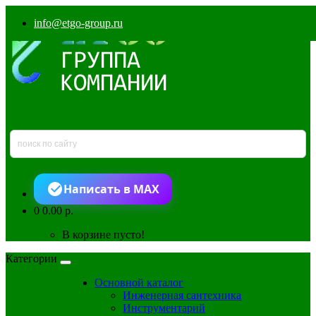
info@etgo-group.ru
Написать в MAX
0
0.00 р.
В корзине пусто!
Категории
Основной каталог
Инженерная сантехника
Инструментарий