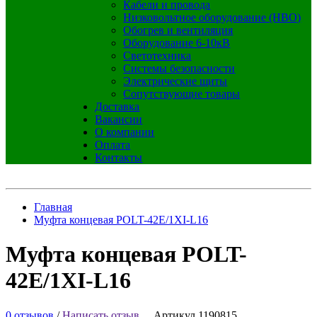
Кабели и провода
Низковольтное оборудование (НВО)
Обогрев и вентиляция
Оборудование 6-10кВ
Светотехника
Системы безопасности
Электрические щиты
Сопутствующие товары
Доставка
Вакансии
О компании
Оплата
Контакты
Главная
Муфта концевая POLT-42E/1XI-L16
Муфта концевая POLT-
42E/1XI-L16
0 отзывов
/
Написать отзыв
Артикул 1190815