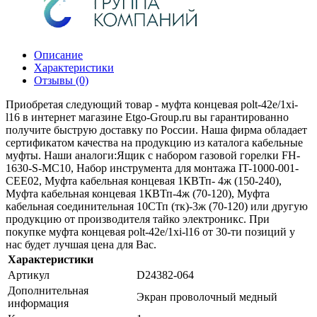
Описание
Характеристики
Отзывы (0)
Приобретая следующий товар - муфта концевая polt-42e/1xi-
l16 в интернет магазине Etgo-Group.ru вы гарантированно
получите быструю доставку по России. Наша фирма обладает
сертификатом качества на продукцию из каталога кабельные
муфты. Наши аналоги:Ящик с набором газовой горелки FH-
1630-S-MC10, Набор инструмента для монтажа IT-1000-001-
CEE02, Муфта кабельная концевая 1КВТп- 4ж (150-240),
Муфта кабельная концевая 1КВТп-4ж (70-120), Муфта
кабельная соединительная 10СТп (тк)-3ж (70-120) или другую
продукцию от производителя тайко электроникс. При
покупке муфта концевая polt-42e/1xi-l16 от 30-ти позиций у
нас будет лучшая цена для Вас.
Характеристики
Артикул
D24382-064
Дополнительная
Экран проволочный медный
информация