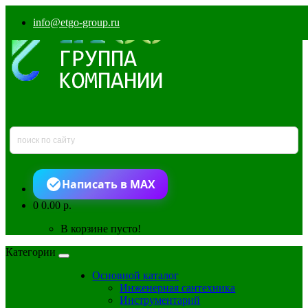
info@etgo-group.ru
Написать в MAX
0
0.00 р.
В корзине пусто!
Категории
Основной каталог
Инженерная сантехника
Инструментарий