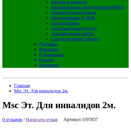
Кабели и провода
Низковольтное оборудование (НВО)
Обогрев и вентиляция
Оборудование 6-10кВ
Светотехника
Системы безопасности
Электрические щиты
Сопутствующие товары
Доставка
Вакансии
О компании
Оплата
Контакты
Главная
Msc Эт. Для инвалидов 2м.
Msc Эт. Для инвалидов 2м.
0 отзывов
/
Написать отзыв
Артикул 1197837