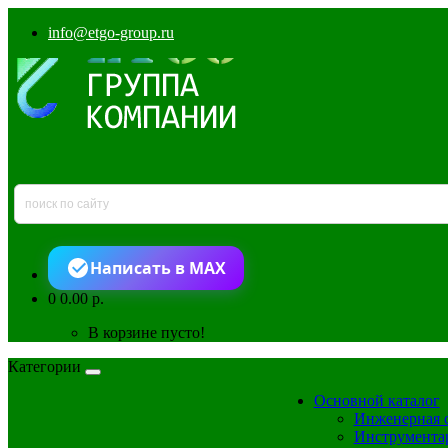
info@etgo-group.ru
Написать в MAX
0
0.00 р.
В корзине пусто!
Категории
Основной каталог
Инженерная 
Инструмента