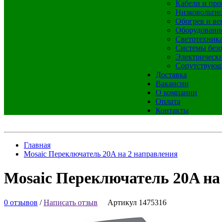
Кабели и про
Низковольтно
Обогрев и ве
Оборудовани
Светотехник
Системы без
Электрическ
Сопутствующ
Доставка
Вакансии
О компании
Оплата
Контакты
Главная
Mosaic Переключатель 20A на 2 направления
Mosaic Переключатель 20A на
0 отзывов
/
Написать отзыв
Артикул 1475316