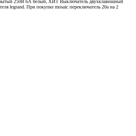
скрытый 250В 6А белый, ХИТ Выключатель двухклавишный
 legrand. При покупке mosaic переключатель 20a на 2