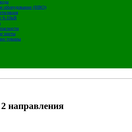
вода
е оборудование (НВО)
нтиляция
е 6-10кВ
а
опасности
ие щиты
ие товары
 2 направления