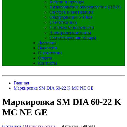
Кабели и провода
Низковольтное оборудование (НВО)
Обогрев и вентиляция
Оборудование 6-10кВ
Светотехника
Системы безопасности
Электрические щиты
Сопутствующие товары
Доставка
Вакансии
О компании
Оплата
Контакты
Главная
Маркировка SM DIA 60-22 K MC NE GE
Маркировка SM DIA 60-22 K
MC NE GE
0 отзывов
/
Написать отзыв
Артикул 5580943