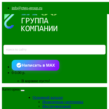
info@etgo-group.ru
Написать в MAX
0
0.00 р.
В корзине пусто!
Категории
Основной каталог
Инженерная сантехника
Инструментарий