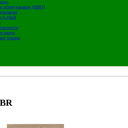
вода
е оборудование (НВО)
нтиляция
е 6-10кВ
а
опасности
ие щиты
ие товары
 BR