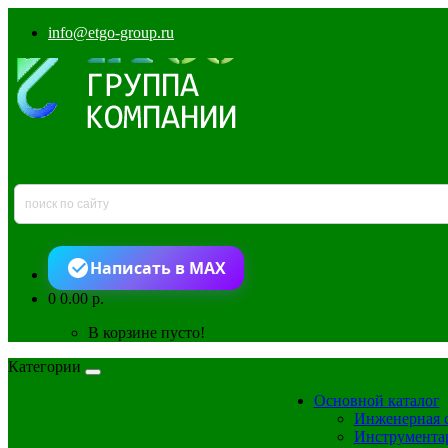
info@etgo-group.ru
Написать в MAX
0
0.00 р.
В корзине пусто!
Категории
Основной каталог
Инженерная 
Инструмента