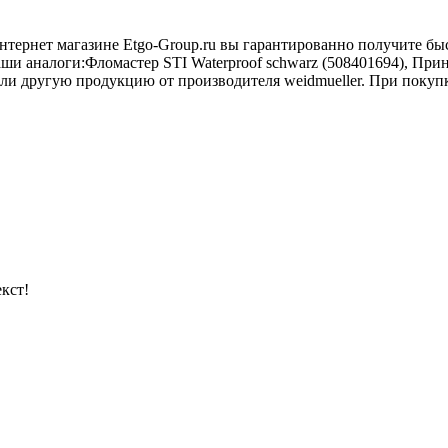
 интернет магазине Etgo-Group.ru вы гарантированно получите 
и аналоги:Фломастер STI Waterproof schwarz (508401694), Принт
ли другую продукцию от производителя weidmueller. При покупке 
кст!