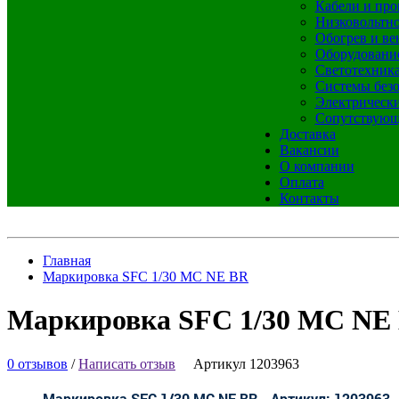
Кабели и про
Низковольтно
Обогрев и ве
Оборудовани
Светотехник
Системы без
Электрическ
Сопутствующ
Доставка
Вакансии
О компании
Оплата
Контакты
Главная
Маркировка SFC 1/30 MC NE BR
Маркировка SFC 1/30 MC NE
0 отзывов
/
Написать отзыв
Артикул 1203963