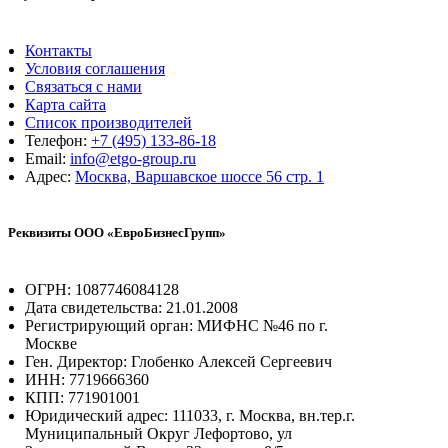
Контакты
Условия соглашения
Связаться с нами
Карта сайта
Список производителей
Телефон:
+7 (495) 133-86-18
Email:
info@etgo-group.ru
Адрес:
Москва, Варшавское шоссе 56 стр. 1
Реквизиты ООО «ЕвроБизнесГрупп»
ОГРН: 1087746084128
Дата свидетельства: 21.01.2008
Регистрирующий орган: МИФНС №46 по г.
Москве
Ген. Директор: Глобенко Алексей Сергеевич
ИНН: 7719666360
КПП: 771901001
Юридический адрес: 111033, г. Москва, вн.тер.г.
Муниципальный Округ Лефортово, ул