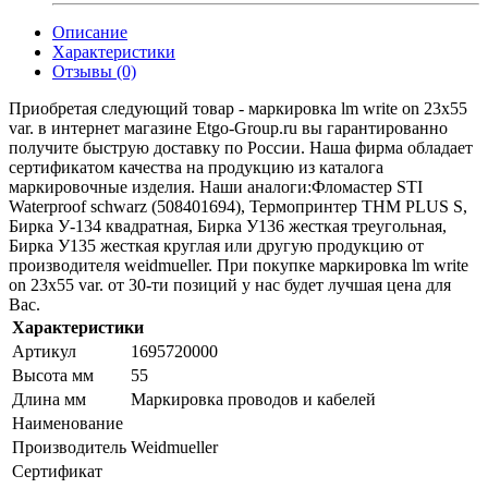
Описание
Характеристики
Отзывы (0)
Приобретая следующий товар - маркировка lm write on 23x55
var. в интернет магазине Etgo-Group.ru вы гарантированно
получите быструю доставку по России. Наша фирма обладает
сертификатом качества на продукцию из каталога
маркировочные изделия. Наши аналоги:Фломастер STI
Waterproof schwarz (508401694), Термопринтер THM PLUS S,
Бирка У-134 квадратная, Бирка У136 жесткая треугольная,
Бирка У135 жесткая круглая или другую продукцию от
производителя weidmueller. При покупке маркировка lm write
on 23x55 var. от 30-ти позиций у нас будет лучшая цена для
Вас.
Характеристики
Артикул
1695720000
Высота мм
55
Длина мм
Маркировка проводов и кабелей
Наименование
Производитель
Weidmueller
Сертификат