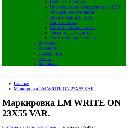
Кабели и провода
Низковольтное оборудование (НВО)
Обогрев и вентиляция
Оборудование 6-10кВ
Светотехника
Системы безопасности
Электрические щиты
Сопутствующие товары
Доставка
Вакансии
О компании
Оплата
Контакты
Главная
Маркировка LM WRITE ON 23X55 VAR.
Маркировка LM WRITE ON
23X55 VAR.
0 отзывов
/
Написать отзыв
Артикул 1199024