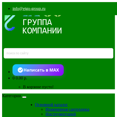
info@etgo-group.ru
Написать в MAX
0
0.00 р.
В корзине пусто!
Категории
Основной каталог
Инженерная сантехника
Инструментарий