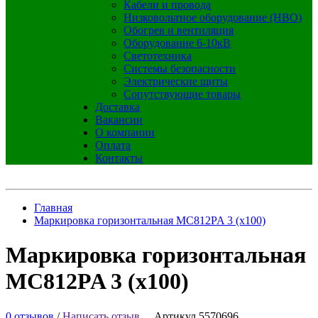
Кабели и провода
Низковольтное оборудование (НВО)
Обогрев и вентиляция
Оборудование 6-10кВ
Светотехника
Системы безопасности
Электрические щиты
Сопутствующие товары
Доставка
Вакансии
О компании
Оплата
Контакты
Главная
Маркировка горизонтальная MC812PA 3 (x100)
Маркировка горизонтальная
MC812PA 3 (x100)
0 отзывов
/
Написать отзыв
Артикул 5570696