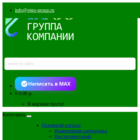
info@etgo-group.ru
Написать в MAX
0
0.00 р.
В корзине пусто!
Категории
Основной каталог
Инженерная сантехника
Инструментарий