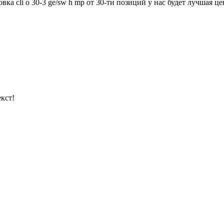
а cli o 30-3 ge/sw h mp от 30-ти позиций у нас будет лучшая це
кст!