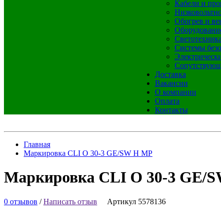
Кабели и про
Низковольтно
Обогрев и ве
Оборудовани
Светотехник
Системы без
Электрическ
Сопутствующ
Доставка
Вакансии
О компании
Оплата
Контакты
Главная
Маркировка CLI O 30-3 GE/SW H MP
Маркировка CLI O 30-3 GE/
0 отзывов
/
Написать отзыв
Артикул 5578136