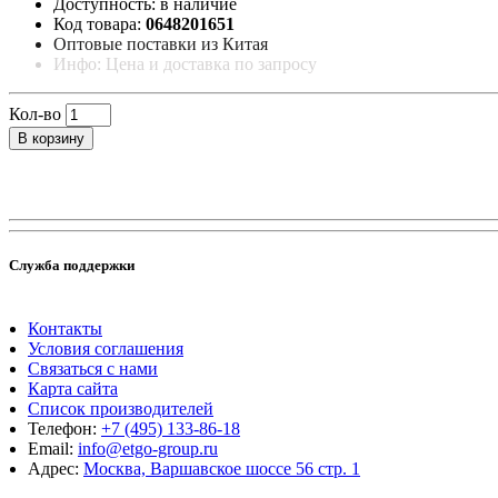
Доступность: в наличие
Код товара:
0648201651
Оптовые поставки из Китая
Инфо: Цена и доставка по запросу
Кол-во
В корзину
Служба поддержки
Контакты
Условия соглашения
Связаться с нами
Карта сайта
Список производителей
Телефон:
+7 (495) 133-86-18
Email:
info@etgo-group.ru
Адрес:
Москва, Варшавское шоссе 56 стр. 1