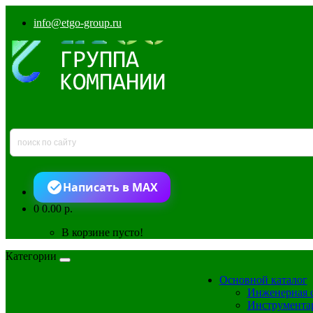
info@etgo-group.ru
Написать в MAX
0
0.00 р.
В корзине пусто!
Категории
Основной каталог
Инженерная 
Инструмента