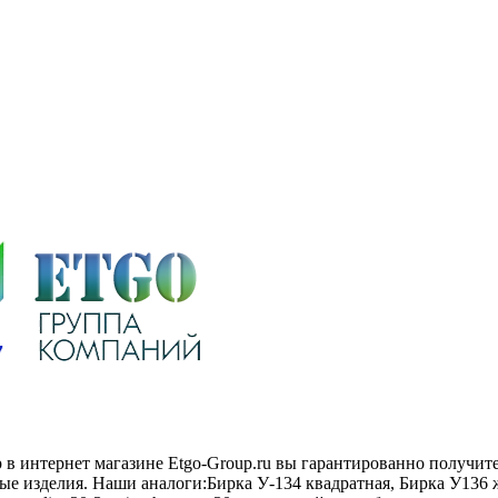
mp в интернет магазине Etgo-Group.ru вы гарантированно получи
е изделия. Наши аналоги:Бирка У-134 квадратная, Бирка У136 ж