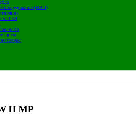
вода
е оборудование (НВО)
нтиляция
е 6-10кВ
а
опасности
ие щиты
ие товары
SW H MP