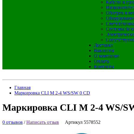
Кабели и про
Низковольтно
Обогрев и ве
Оборудовани
Светотехник
Системы без
Электрическ
Сопутствующ
Доставка
Вакансии
О компании
Оплата
Контакты
Главная
Маркировка CLI M 2-4 WS/SW 0 CD
Маркировка CLI M 2-4 WS/S
0 отзывов
/
Написать отзыв
Артикул 5578552