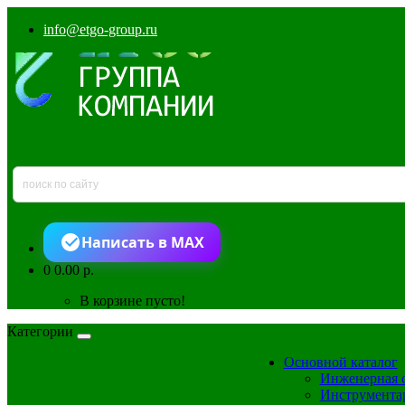
info@etgo-group.ru
Написать в MAX
0
0.00 р.
В корзине пусто!
Категории
Основной каталог
Инженерная 
Инструмента