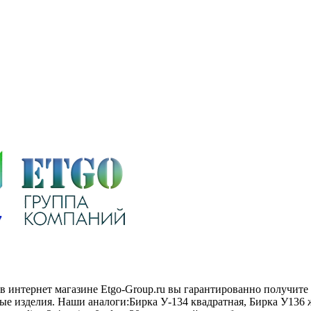
d в интернет магазине Etgo-Group.ru вы гарантированно получит
е изделия. Наши аналоги:Бирка У-134 квадратная, Бирка У136 ж