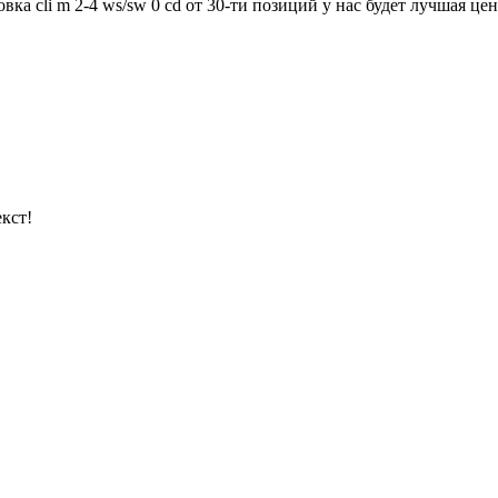
а cli m 2-4 ws/sw 0 cd от 30-ти позиций у нас будет лучшая цен
кст!