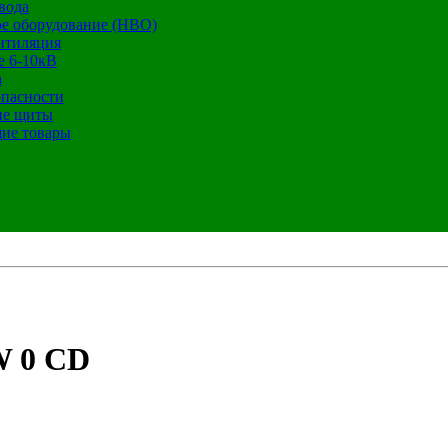
вода
е оборудование (НВО)
нтиляция
е 6-10кВ
а
опасности
ие щиты
ие товары
W 0 CD