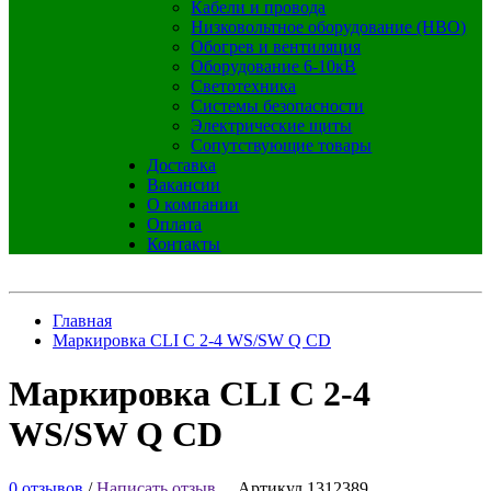
Кабели и провода
Низковольтное оборудование (НВО)
Обогрев и вентиляция
Оборудование 6-10кВ
Светотехника
Системы безопасности
Электрические щиты
Сопутствующие товары
Доставка
Вакансии
О компании
Оплата
Контакты
Главная
Маркировка CLI C 2-4 WS/SW Q CD
Маркировка CLI C 2-4
WS/SW Q CD
0 отзывов
/
Написать отзыв
Артикул 1312389