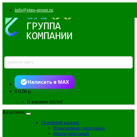
info@etgo-group.ru
Написать в MAX
0
0.00 р.
В корзине пусто!
Категории
Основной каталог
Инженерная сантехника
Инструментарий