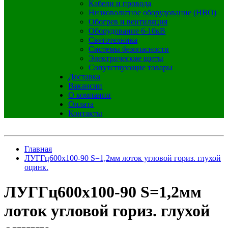
Кабели и провода
Низковольтное оборудование (НВО)
Обогрев и вентиляция
Оборудование 6-10кВ
Светотехника
Системы безопасности
Электрические щиты
Сопутствующие товары
Доставка
Вакансии
О компании
Оплата
Контакты
Главная
ЛУГГц600х100-90 S=1,2мм лоток угловой гориз. глухой
оцинк.
ЛУГГц600х100-90 S=1,2мм
лоток угловой гориз. глухой