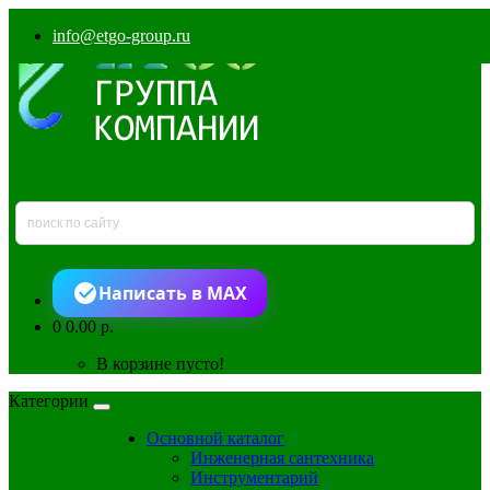
info@etgo-group.ru
Написать в MAX
0
0.00 р.
В корзине пусто!
Категории
Основной каталог
Инженерная сантехника
Инструментарий