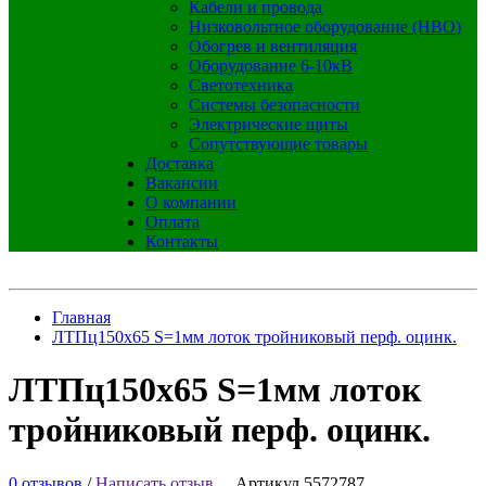
Кабели и провода
Низковольтное оборудование (НВО)
Обогрев и вентиляция
Оборудование 6-10кВ
Светотехника
Системы безопасности
Электрические щиты
Сопутствующие товары
Доставка
Вакансии
О компании
Оплата
Контакты
Главная
ЛТПц150х65 S=1мм лоток тройниковый перф. оцинк.
ЛТПц150х65 S=1мм лоток
тройниковый перф. оцинк.
0 отзывов
/
Написать отзыв
Артикул 5572787