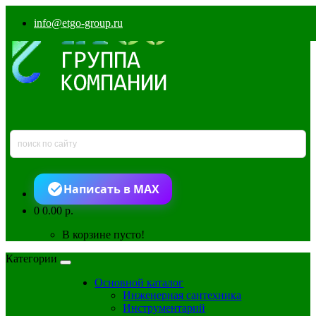
info@etgo-group.ru
Написать в MAX
0
0.00 р.
В корзине пусто!
Категории
Основной каталог
Инженерная сантехника
Инструментарий