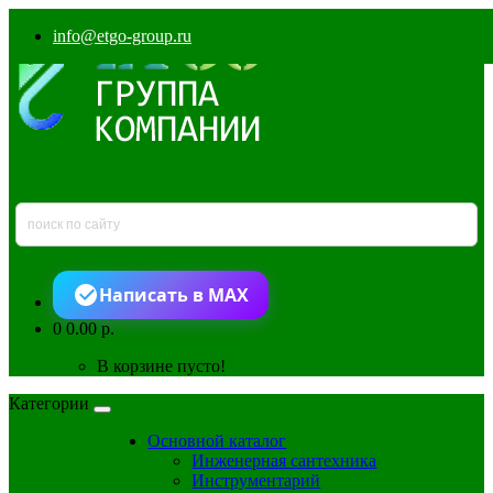
info@etgo-group.ru
Написать в MAX
0
0.00 р.
В корзине пусто!
Категории
Основной каталог
Инженерная сантехника
Инструментарий