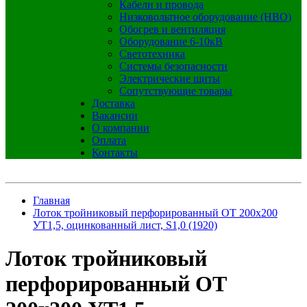
Кабели и провода
Низковольтное оборудование (НВО)
Обогрев и вентиляция
Оборудование 6-10кВ
Светотехника
Системы безопасности
Электрические щиты
Сопутствующие товары
Доставка
Вакансии
О компании
Оплата
Контакты
Главная
Лоток тройниковый перфорированный ОТ 200х200
УТ1,5, оцинкованный лист, S1,0 (1920)
Лоток тройниковый
перфорированный ОТ