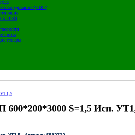
вода
е оборудование (НВО)
нтиляция
е 6-10кВ
а
опасности
ие щиты
ие товары
 УТ1,5
600*200*3000 S=1,5 Исп. УТ1