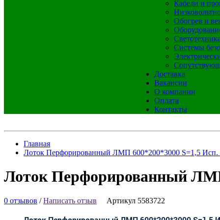
Кабели и про
Низковольтно
Обогрев и ве
Оборудовани
Светотехник
Системы без
Электрическ
Сопутствующ
Доставка
Вакансии
О компании
Оплата
Контакты
Главная
Лоток Перфорированный ЛМП 600*200*3000 S=1,5 Исп.
Лоток Перфорированный ЛМП 
0 отзывов
/
Написать отзыв
Артикул 5583722