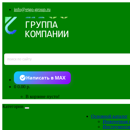
info@etgo-group.ru
Написать в MAX
0
0.00 р.
В корзине пусто!
Категории
Основной каталог
Инженерная 
Инструмента