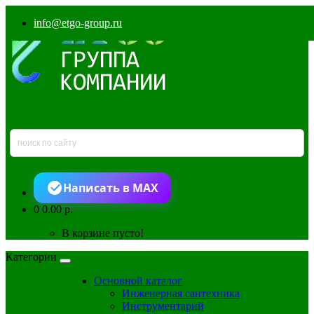
info@etgo-group.ru
Написать в MAX
0
0.00 р.
В корзине пусто!
Категории
Основной каталог
Инженерная сантехника
Инструментарий