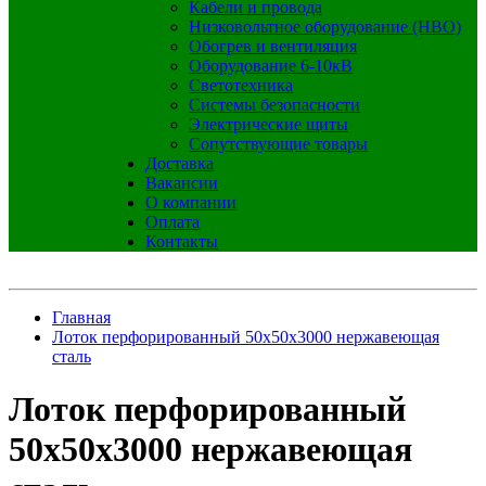
Кабели и провода
Низковольтное оборудование (НВО)
Обогрев и вентиляция
Оборудование 6-10кВ
Светотехника
Системы безопасности
Электрические щиты
Сопутствующие товары
Доставка
Вакансии
О компании
Оплата
Контакты
Главная
Лоток перфорированный 50х50x3000 нержавеющая
сталь
Лоток перфорированный
50х50x3000 нержавеющая