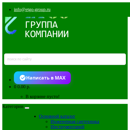
info@etgo-group.ru
Написать в MAX
0
0.00 р.
В корзине пусто!
Категории
Основной каталог
Инженерная сантехника
Инструментарий