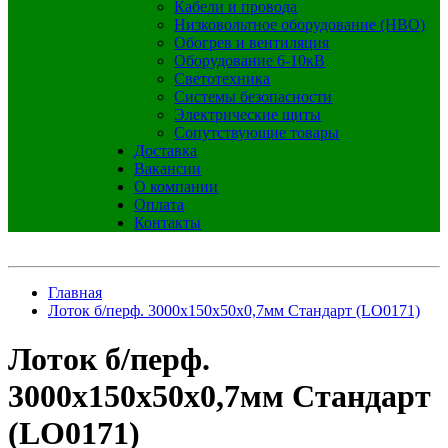
Кабели и провода
Низковольтное оборудование (НВО)
Обогрев и вентиляция
Оборудование 6-10кВ
Светотехника
Системы безопасности
Электрические щиты
Сопутствующие товары
Доставка
Вакансии
О компании
Оплата
Контакты
Главная
Лоток б/перф. 3000х150х50х0,7мм Стандарт (LO0171)
Лоток б/перф.
3000х150х50х0,7мм Стандарт
(LO0171)