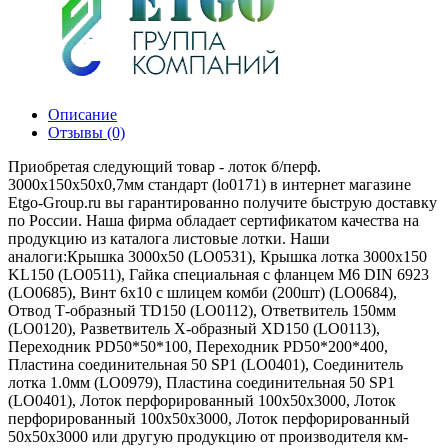
Описание
Отзывы (0)
Приобретая следующий товар - лоток б/перф.
3000х150х50х0,7мм стандарт (lo0171) в интернет магазине
Etgo-Group.ru вы гарантированно получите быструю доставку
по России. Наша фирма обладает сертификатом качества на
продукцию из каталога листовые лотки. Наши
аналоги:Крышка 3000х50 (LO0531), Крышка лотка 3000х150
KL150 (LO0511), Гайка специальная с фланцем М6 DIN 6923
(LO0685), Винт 6х10 с шлицем комби (200шт) (LO0684),
Отвод Т-образный TD150 (LO0112), Ответвитель 150мм
(LO0120), Разветвитель Х-образный XD150 (LO0113),
Переходник PD50*50*100, Переходник PD50*200*400,
Пластина соединительная 50 SP1 (LO0401), Соединитель
лотка 1.0мм (LO0979), Пластина соединительная 50 SP1
(LO0401), Лоток перфорированный 100х50х3000, Лоток
перфорированный 100х50х3000, Лоток перфорированный
50х50х3000 или другую продукцию от производителя км-