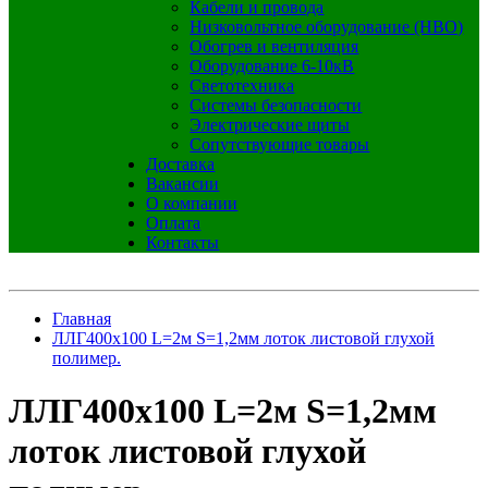
Кабели и провода
Низковольтное оборудование (НВО)
Обогрев и вентиляция
Оборудование 6-10кВ
Светотехника
Системы безопасности
Электрические щиты
Сопутствующие товары
Доставка
Вакансии
О компании
Оплата
Контакты
Главная
ЛЛГ400х100 L=2м S=1,2мм лоток листовой глухой
полимер.
ЛЛГ400х100 L=2м S=1,2мм
лоток листовой глухой