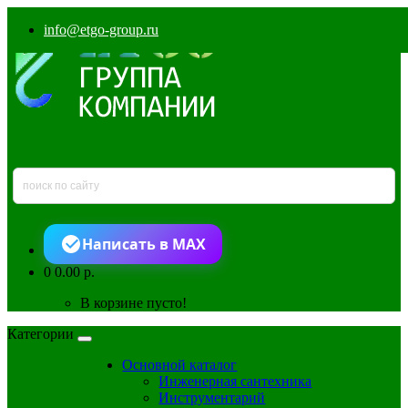
info@etgo-group.ru
Написать в MAX
0
0.00 р.
В корзине пусто!
Категории
Основной каталог
Инженерная сантехника
Инструментарий