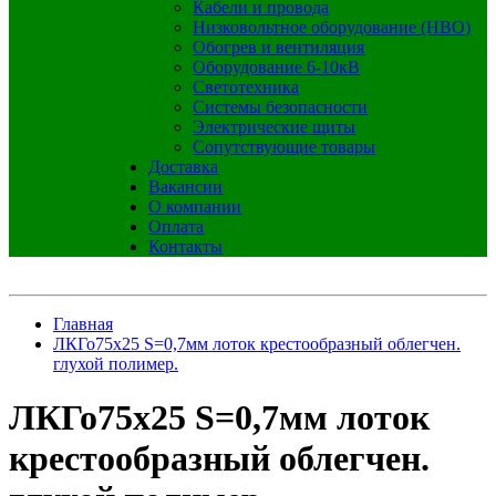
Кабели и провода
Низковольтное оборудование (НВО)
Обогрев и вентиляция
Оборудование 6-10кВ
Светотехника
Системы безопасности
Электрические щиты
Сопутствующие товары
Доставка
Вакансии
О компании
Оплата
Контакты
Главная
ЛКГо75х25 S=0,7мм лоток крестообразный облегчен.
глухой полимер.
ЛКГо75х25 S=0,7мм лоток
крестообразный облегчен.