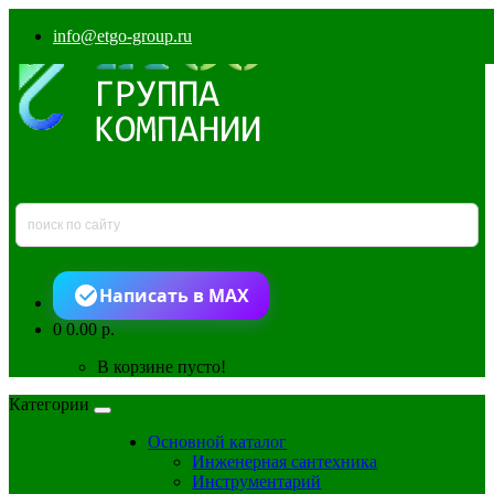
info@etgo-group.ru
Написать в MAX
0
0.00 р.
В корзине пусто!
Категории
Основной каталог
Инженерная сантехника
Инструментарий