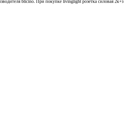
ителя bticino. При покупке livinglight розетка силовая 2к+з