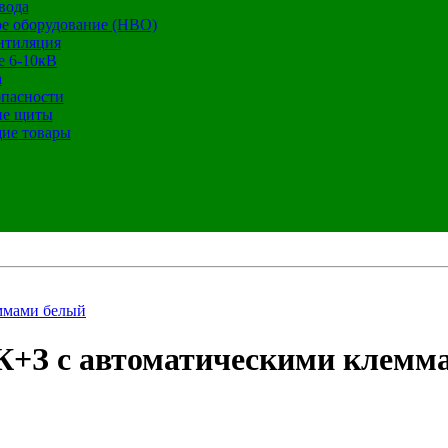
вода
е оборудование (НВО)
нтиляция
е 6-10кВ
а
опасности
ие щиты
ие товары
еммами белый
 2К+З с автоматическими клем