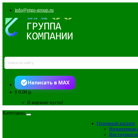
info@etgo-group.ru
Написать в MAX
0
0.00 р.
В корзине пусто!
Категории
Основной каталог
Инженерная 
Инструмента