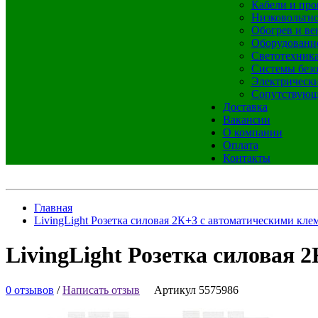
Кабели и про
Низковольтно
Обогрев и ве
Оборудовани
Светотехник
Системы без
Электрическ
Сопутствующ
Доставка
Вакансии
О компании
Оплата
Контакты
Главная
LivingLight Розетка силовая 2К+З с автоматическими кл
LivingLight Розетка силовая
0 отзывов
/
Написать отзыв
Артикул 5575986