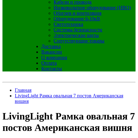
Кабели и провода
Низковольтное оборудование (НВО)
Обогрев и вентиляция
Оборудование 6-10кВ
Светотехника
Системы безопасности
Электрические щиты
Сопутствующие товары
Доставка
Вакансии
О компании
Оплата
Контакты
Главная
LivingLight Рамка овальная 7 постов Американская
вишня
LivingLight Рамка овальная 7
постов Американская вишня