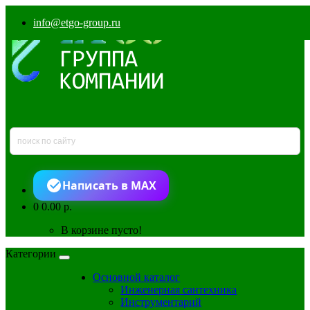
info@etgo-group.ru
Написать в MAX
0
0.00 р.
В корзине пусто!
Категории
Основной каталог
Инженерная сантехника
Инструментарий