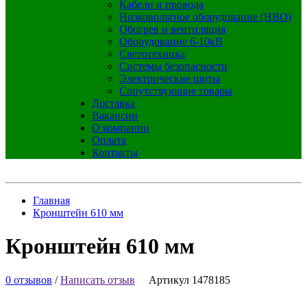
Кабели и провода
Низковольтное оборудование (НВО)
Обогрев и вентиляция
Оборудование 6-10кВ
Светотехника
Системы безопасности
Электрические щиты
Сопутствующие товары
Доставка
Вакансии
О компании
Оплата
Контакты
Главная
Кронштейн 610 мм
Кронштейн 610 мм
0 отзывов
/
Написать отзыв
Артикул 1478185