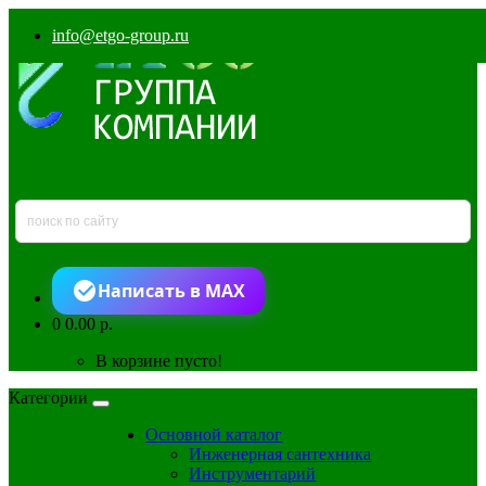
info@etgo-group.ru
Написать в MAX
0
0.00 р.
В корзине пусто!
Категории
Основной каталог
Инженерная сантехника
Инструментарий