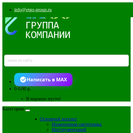
info@etgo-group.ru
Написать в MAX
0
0.00 р.
В корзине пусто!
Категории
Основной каталог
Инженерная сантехника
Инструментарий