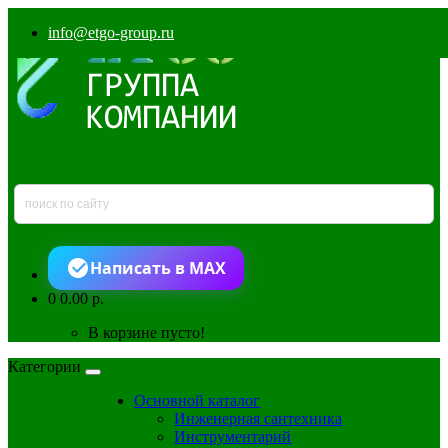
info@etgo-group.ru
Написать в MAX
0
0.00 р.
В корзине пусто!
Категории
Основной каталог
Инженерная сантехника
Инструментарий