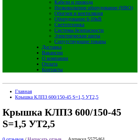
Кабели и провода
Низковольтное оборудование (НВО)
Обогрев и вентиляция
Оборудование 6-10кВ
Светотехника
Системы безопасности
Электрические щиты
Сопутствующие товары
Доставка
Вакансии
О компании
Оплата
Контакты
Главная
Крышка КЛПЗ 600/150-45 S=1,5 УТ2,5
Крышка КЛПЗ 600/150-45
S=1,5 УТ2,5
0 отзывов
/
Написать отзыв
Артикул 5575461