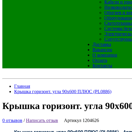
Кабели и про
Низковольтно
Обогрев и ве
Оборудовани
Светотехник
Системы без
Электрическ
Сопутствующ
Доставка
Вакансии
О компании
Оплата
Контакты
Главная
Крышка горизонт. угла 90х600 ПЛЮС (PL0886)
Крышка горизонт. угла 90х6
0 отзывов
/
Написать отзыв
Артикул 1204626