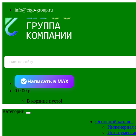
info@etgo-group.ru
Написать в MAX
0
0.00 р.
В корзине пусто!
Категории
Основной каталог
Инженерная 
Инструмента