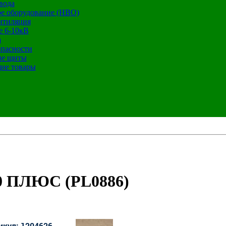
вода
е оборудование (НВО)
нтиляция
е 6-10кВ
а
опасности
ие щиты
ие товары
00 ПЛЮС (PL0886)