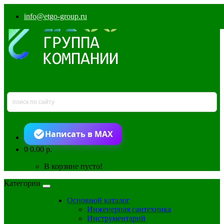
info@etgo-group.ru
Написать в MAX
0
0.00 р.
В корзине пусто!
Категории
Основной каталог
Инженерная сантехника
Инструментарий