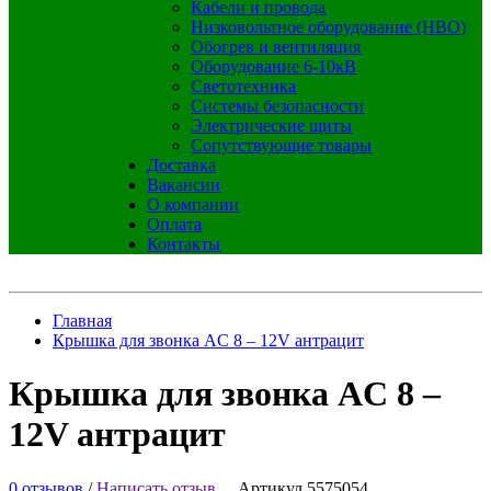
Кабели и провода
Низковольтное оборудование (НВО)
Обогрев и вентиляция
Оборудование 6-10кВ
Светотехника
Системы безопасности
Электрические щиты
Сопутствующие товары
Доставка
Вакансии
О компании
Оплата
Контакты
Главная
Крышка для звонка AC 8 – 12V антрацит
Крышка для звонка AC 8 –
12V антрацит
0 отзывов
/
Написать отзыв
Артикул 5575054