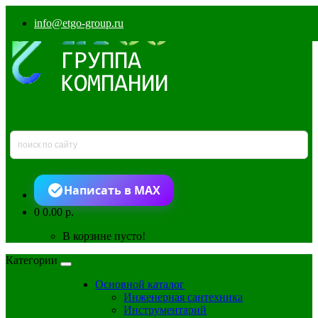
info@etgo-group.ru
Написать в MAX
0
0.00 р.
В корзине пусто!
Категории
Основной каталог
Инженерная сантехника
Инструментарий