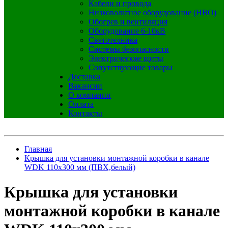
Кабели и провода
Низковольтное оборудование (НВО)
Обогрев и вентиляция
Оборудование 6-10кВ
Светотехника
Системы безопасности
Электрические щиты
Сопутствующие товары
Доставка
Вакансии
О компании
Оплата
Контакты
Главная
Крышка для установки монтажной коробки в канале
WDK 110x300 мм (ПВХ,белый)
Крышка для установки
монтажной коробки в канале