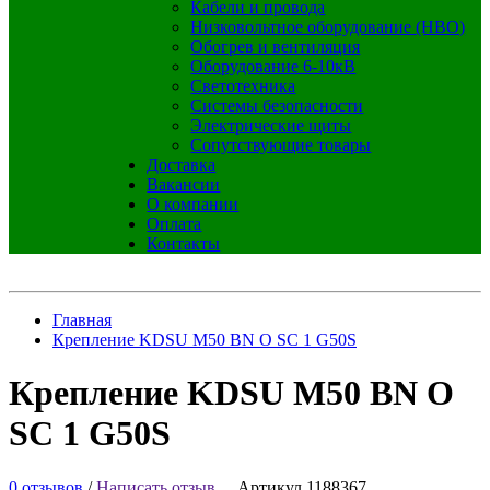
Кабели и провода
Низковольтное оборудование (НВО)
Обогрев и вентиляция
Оборудование 6-10кВ
Светотехника
Системы безопасности
Электрические щиты
Сопутствующие товары
Доставка
Вакансии
О компании
Оплата
Контакты
Главная
Крепление KDSU M50 BN O SC 1 G50S
Крепление KDSU M50 BN O
SC 1 G50S
0 отзывов
/
Написать отзыв
Артикул 1188367