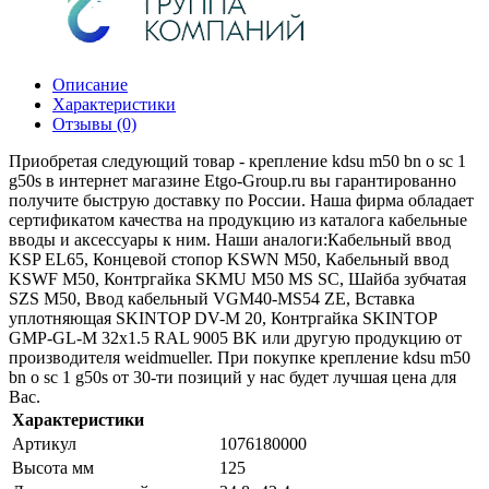
Описание
Характеристики
Отзывы (0)
Приобретая следующий товар - крепление kdsu m50 bn o sc 1
g50s в интернет магазине Etgo-Group.ru вы гарантированно
получите быструю доставку по России. Наша фирма обладает
сертификатом качества на продукцию из каталога кабельные
вводы и аксессуары к ним. Наши аналоги:Кабельный ввод
KSP EL65, Концевой стопор KSWN M50, Кабельный ввод
KSWF M50, Контргайка SKMU M50 MS SC, Шайба зубчатая
SZS M50, Ввод кабельный VGM40-MS54 ZE, Вставка
уплотняющая SKINTOP DV-M 20, Контргайка SKINTOP
GMP-GL-M 32x1.5 RAL 9005 BK или другую продукцию от
производителя weidmueller. При покупке крепление kdsu m50
bn o sc 1 g50s от 30-ти позиций у нас будет лучшая цена для
Вас.
Характеристики
Артикул
1076180000
Высота мм
125