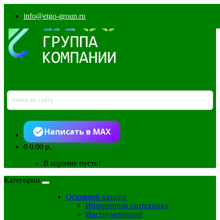
info@etgo-group.ru
Написать в MAX
0
0.00 р.
В корзине пусто!
Категории
Основной каталог
Инженерная сантехника
Инструментарий