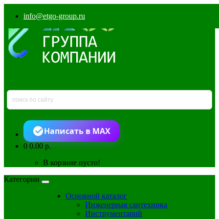
info@etgo-group.ru
Написать в MAX
0
0.00 р.
В корзине пусто!
Категории
Основной каталог
Инженерная сантехника
Инструментарий