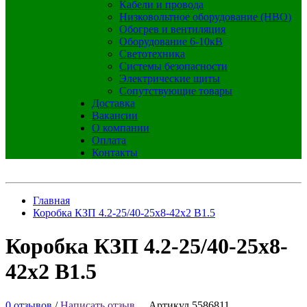
Кабели и провода
Низковольтное оборудование (НВО)
Обогрев и вентиляция
Оборудование 6-10кВ
Светотехника
Системы безопасности
Электрические щиты
Сопутствующие товары
Доставка
Вакансии
О компании
Оплата
Контакты
Главная
Коробка КЗП 4.2-25/40-25х8-42х2 В1.5
Коробка КЗП 4.2-25/40-25х8-
42х2 В1.5
0 отзывов
/
Написать отзыв
Артикул 5586811