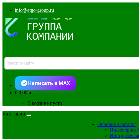
info@etgo-group.ru
Написать в MAX
0
0.00 р.
В корзине пусто!
Категории
Основной каталог
Инженерная 
Инструмента