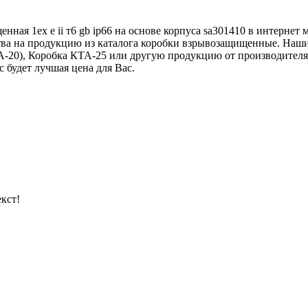
ная 1ex e ii т6 gb ip66 на основе корпуса sa301410 в интернет
ства на продукцию из каталога коробки взрывозащищенные. Наш
А-20), Коробка КТА-25 или другую продукцию от производителя
ас будет лучшая цена для Вас.
кст!