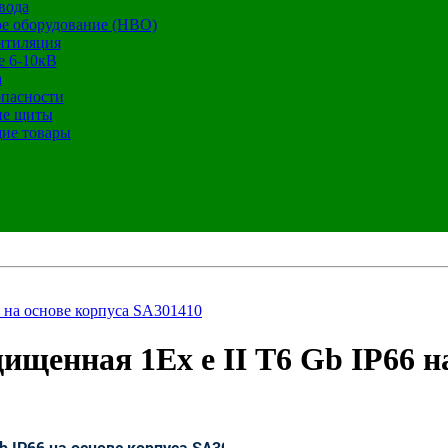
вода
е оборудование (НВО)
нтиляция
е 6-10кВ
а
опасности
ие щиты
ие товары
 на основе корпуса SA301410
щенная 1Ex e II Т6 Gb IP66 на