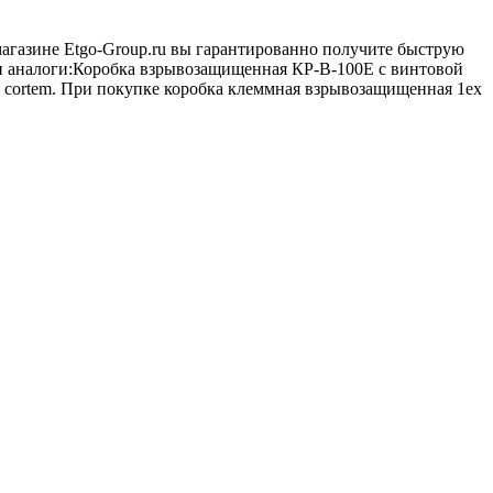
 магазине Etgo-Group.ru вы гарантированно получите быструю
и аналоги:Коробка взрывозащищенная КР-В-100Е с винтовой
 cortem. При покупке коробка клеммная взрывозащищенная 1ex