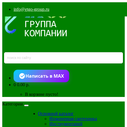
info@etgo-group.ru
Написать в MAX
0
0.00 р.
В корзине пусто!
Категории
Основной каталог
Инженерная сантехника
Инструментарий