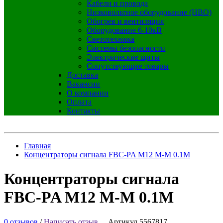
Кабели и провода
Низковольтное оборудование (НВО)
Обогрев и вентиляция
Оборудование 6-10кВ
Светотехника
Системы безопасности
Электрические щиты
Сопутствующие товары
Доставка
Вакансии
О компании
Оплата
Контакты
Главная
Концентраторы сигнала FBC-PA M12 M-M 0.1M
Концентраторы сигнала
FBC-PA M12 M-M 0.1M
0 отзывов
/
Написать отзыв
Артикул 5567817