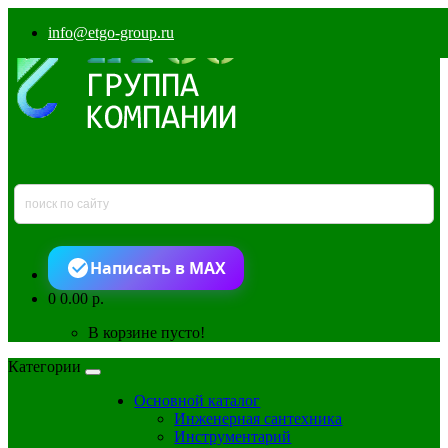
info@etgo-group.ru
Написать в MAX
0
0.00 р.
В корзине пусто!
Категории
Основной каталог
Инженерная сантехника
Инструментарий