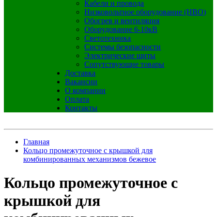
Кабели и провода
Низковольтное оборудование (НВО)
Обогрев и вентиляция
Оборудование 6-10кВ
Светотехника
Системы безопасности
Электрические щиты
Сопутствующие товары
Доставка
Вакансии
О компании
Оплата
Контакты
Главная
Кольцо промежуточное с крышкой для
комбинированных механизмов бежевое
Кольцо промежуточное с
крышкой для