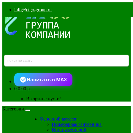
info@etgo-group.ru
Написать в MAX
0
0.00 р.
В корзине пусто!
Категории
Основной каталог
Инженерная сантехника
Инструментарий