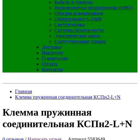
Кабели и провода
Низковольтное оборудование (НВО)
Обогрев и вентиляция
Оборудование 6-10кВ
Светотехника
Системы безопасности
Электрические щиты
Сопутствующие товары
Доставка
Вакансии
О компании
Оплата
Контакты
Главная
Клемма пружинная соединительная КСПн2-L+N
Клемма пружинная
соединительная КСПн2-L+N
0 отзывов
/
Написать отзыв
Артикул 5583649