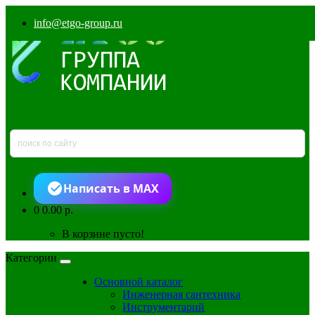
info@etgo-group.ru
Написать в MAX
0
0.00 р.
В корзине пусто!
Категории
Основной каталог
Инженерная сантехника
Инструментарий