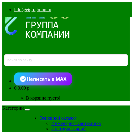
info@etgo-group.ru
Написать в MAX
0
0.00 р.
В корзине пусто!
Категории
Основной каталог
Инженерная сантехника
Инструментарий