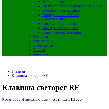
Кабели и провода
Низковольтное оборудование (НВО)
Обогрев и вентиляция
Оборудование 6-10кВ
Светотехника
Системы безопасности
Электрические щиты
Сопутствующие товары
Доставка
Вакансии
О компании
Оплата
Контакты
Главная
Клавиша светорег RF
Клавиша светорег RF
0 отзывов
/
Написать отзыв
Артикул 1411050