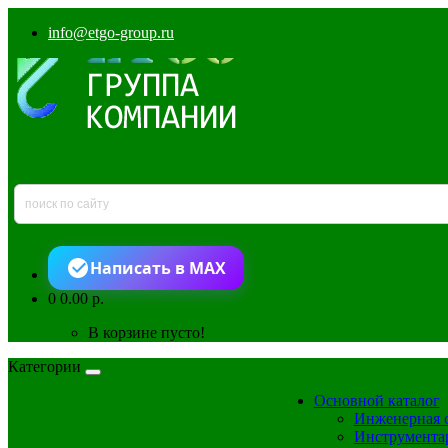
info@etgo-group.ru
Написать в MAX
0
0.00 р.
В корзине пусто!
Категории
Основной каталог
Инженерная 
Инструмента