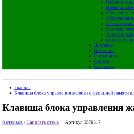
Кабели и про
Низковольтно
Обогрев и ве
Оборудовани
Светотехник
Системы без
Электрическ
Сопутствующ
Доставка
Вакансии
О компании
Оплата
Контакты
Главная
Клавиша блока управления жалюзи с функцией памяти 
Клавиша блока управления ж
0 отзывов
/
Написать отзыв
Артикул 5579517