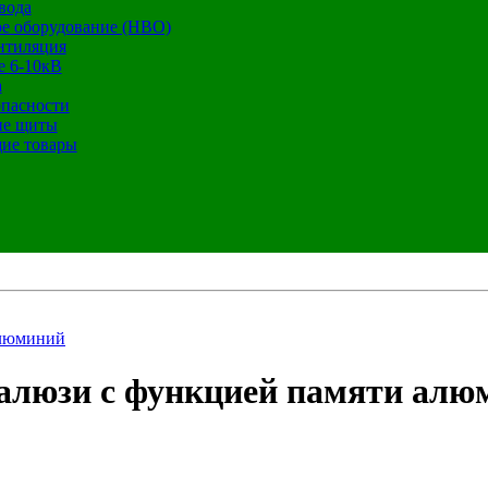
вода
е оборудование (НВО)
нтиляция
е 6-10кВ
а
опасности
ие щиты
ие товары
алюминий
алюзи с функцией памяти алю