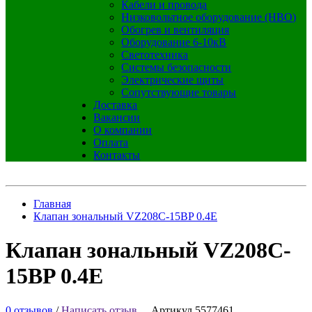
Кабели и провода
Низковольтное оборудование (НВО)
Обогрев и вентиляция
Оборудование 6-10кВ
Светотехника
Системы безопасности
Электрические щиты
Сопутствующие товары
Доставка
Вакансии
О компании
Оплата
Контакты
Главная
Клапан зональный VZ208C-15BP 0.4E
Клапан зональный VZ208C-
15BP 0.4E
0 отзывов
/
Написать отзыв
Артикул 5577461