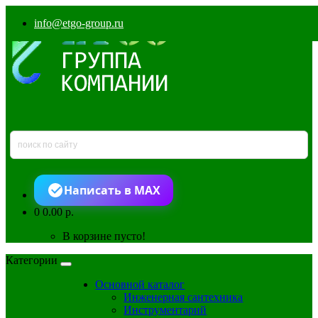
info@etgo-group.ru
Написать в MAX
0
0.00 р.
В корзине пусто!
Категории
Основной каталог
Инженерная сантехника
Инструментарий