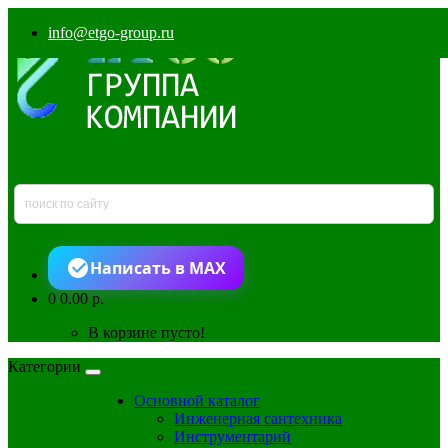
info@etgo-group.ru
Написать в MAX
0
0.00 р.
В корзине пусто!
Категории
Основной каталог
Инженерная сантехника
Инструментарий