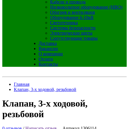
Кабели и провода
Низковольтное оборудование (НВО)
Обогрев и вентиляция
Оборудование 6-10кВ
Светотехника
Системы безопасности
Электрические щиты
Сопутствующие товары
Доставка
Вакансии
О компании
Оплата
Контакты
Главная
Клапан, 3-х ходовой, резьбовой
Клапан, 3-х ходовой,
резьбовой
0 отзывов
/
Написать отзыв
Артикул 1306114