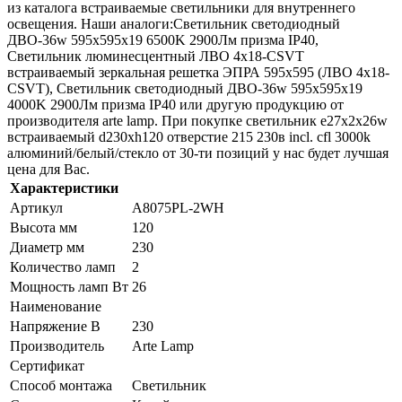
из каталога встраиваемые светильники для внутреннего
освещения. Наши аналоги:Светильник светодиодный
ДВО-36w 595х595х19 6500K 2900Лм призма IP40,
Светильник люминесцентный ЛВО 4х18-CSVT
встраиваемый зеркальная решетка ЭПРА 595х595 (ЛВО 4х18-
CSVT), Светильник светодиодный ДВО-36w 595х595х19
4000K 2900Лм призма IP40 или другую продукцию от
производителя arte lamp. При покупке светильник e27х2x26w
встраиваемый d230хh120 отверстие 215 230в incl. cfl 3000k
алюминий/белый/стекло от 30-ти позиций у нас будет лучшая
цена для Вас.
Характеристики
Артикул
A8075PL-2WH
Высота мм
120
Диаметр мм
230
Количество ламп
2
Мощность ламп Вт
26
Наименование
Напряжение В
230
Производитель
Arte Lamp
Сертификат
Способ монтажа
Светильник