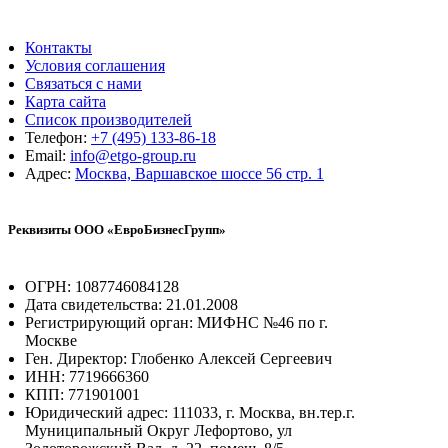
Контакты
Условия соглашения
Связаться с нами
Карта сайта
Список производителей
Телефон:
+7 (495) 133-86-18
Email:
info@etgo-group.ru
Адрес:
Москва, Варшавское шоссе 56 стр. 1
Реквизиты ООО «ЕвроБизнесГрупп»
ОГРН: 1087746084128
Дата свидетельства: 21.01.2008
Регистрирующий орган: МИФНС №46 по г.
Москве
Ген. Директор: Глобенко Алексей Сергеевич
ИНН: 7719666360
КПП: 771901001
Юридический адрес: 111033, г. Москва, вн.тер.г.
Муниципальный Округ Лефортово, ул