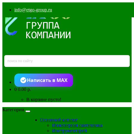
info@etgo-group.ru
Написать в MAX
0
0.00 р.
В корзине пусто!
Категории
Основной каталог
Инженерная сантехника
Инструментарий