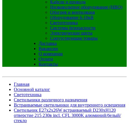
Кабели и провода
Низковольтное оборудование (НВО)
Обогрев и вентиляция
Оборудование 6-10кВ
Светотехника
Системы безопасности
Электрические щиты
Сопутствующие товары
Доставка
Вакансии
О компании
Оплата
Контакты
Главная
Основной каталог
Светотехника
Светильники различного назначения
Встраиваемые светильники для внутреннего освещения
Светильник E27х2x26W встраиваемый D230хH120
отверстие 215 230в incl. CFL 3000K алюминий/белый/
стекло