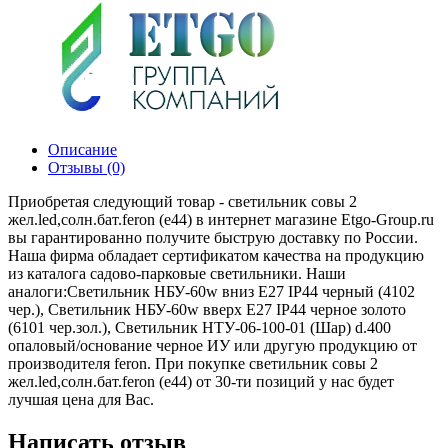
Описание
Отзывы (0)
Приобретая следующий товар - светильник совы 2
жел.led,солн.бат.feron (e44) в интернет магазине Etgo-Group.ru
вы гарантированно получите быструю доставку по России.
Наша фирма обладает сертификатом качества на продукцию
из каталога садово-парковые светильники. Наши
аналоги:Светильник НБУ-60w вниз Е27 IP44 черный (4102
чер.), Светильник НБУ-60w вверх Е27 IP44 черное золото
(6101 чер.зол.), Светильник НТУ-06-100-01 (Шар) d.400
опаловый/основание черное ИУ или другую продукцию от
производителя feron. При покупке светильник совы 2
жел.led,солн.бат.feron (e44) от 30-ти позиций у нас будет
лучшая цена для Вас.
Написать отзыв