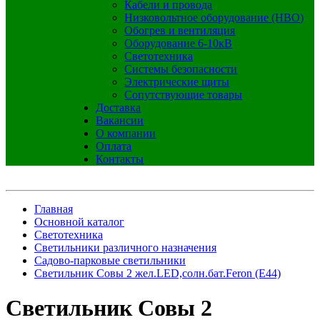
Кабели и провода
Низковольтное оборудование (НВО)
Обогрев и вентиляция
Оборудование 6-10кВ
Светотехника
Системы безопасности
Электрические щиты
Сопутствующие товары
Доставка
Вакансии
О компании
Оплата
Контакты
Главная
Основной каталог
Светотехника
Светильники различного назначения
Садово-парковые светильники
Светильник Совы 2 жел.LED,солн.бат.Feron (E44)
Светильник Совы 2