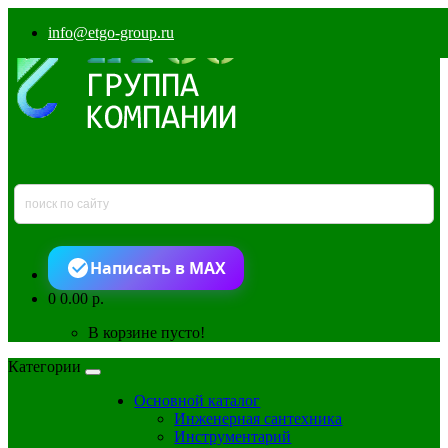
info@etgo-group.ru
Написать в MAX
0
0.00 р.
В корзине пусто!
Категории
Основной каталог
Инженерная сантехника
Инструментарий