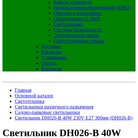
Кабели и провода
Низковольтное оборудование (НВО)
Обогрев и вентиляция
Оборудование 6-10кВ
Светотехника
Системы безопасности
Электрические щиты
Сопутствующие товары
Доставка
Вакансии
О компании
Оплата
Контакты
Главная
Основной каталог
Светотехника
Светильники различного назначения
Садово-парковые светильники
Светильник DH026-B 40W 230V E27 300мм (DH026-B)
Светильник DH026-B 40W