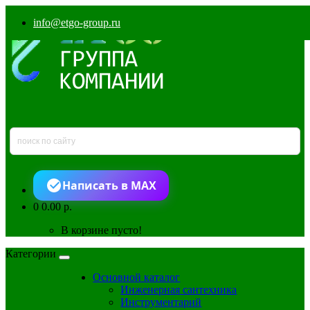
info@etgo-group.ru
Написать в MAX
0
0.00 р.
В корзине пусто!
Категории
Основной каталог
Инженерная сантехника
Инструментарий